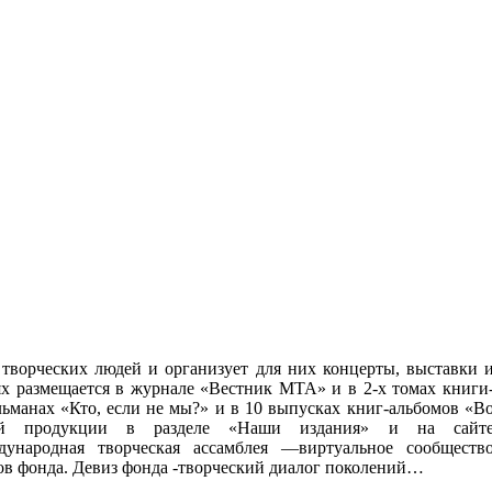
 творческих людей и организует для них концерты, выставки 
х размещается в журнале «Вестник МТА» и в 2-х томах книги
льманах «Кто, если не мы?» и в 10 выпусках книг-альбомов «В
ой продукции в разделе «Наши издания» и на сайт
народная творческая ассамблея —виртуальное сообществ
ров фонда. Девиз фонда -творческий диалог поколений…