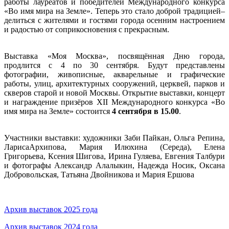
работы лауреатов и победителей Международного конкурса
«Во имя мира на Земле». Теперь это стало доброй традицией–
делиться с жителями и гостями города осенним настроением
и радостью от соприкосновения с прекрасным.
Выставка «Моя Москва», посвящённая Дню города,
продлится с 4 по 30 сентября. Будут представлены
фотографии, живописные, акварельные и графические
работы, улиц, архитектурных сооружений, церквей, парков и
скверов старой и новой Москвы. Открытие выставки, концерт
и награждение призёров XII Международного конкурса «Во
имя мира на Земле» состоится
4 сентября в 15.00
.
Участники выставки: художники Заби Пайкан, Ольга Репина,
ЛарисаАрхипова, Мария Илюхина (Середа), Елена
Григорьева, Ксения Шигова, Ирина Гуляева, Евгения Талбури
и фотографы Александр Алалыкин, Надежда Носик, Оксана
Добровольская, Татьяна Двойникова и Мария Ершова
Архив выставок 2025 года
Архив выставок 2024 года