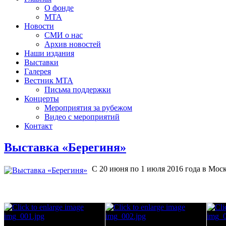
О фонде
МТА
Новости
СМИ о нас
Архив новостей
Наши издания
Выставки
Галерея
Вестник МТА
Письма поддержки
Концерты
Мероприятия за рубежом
Видео с мероприятий
Контакт
Выставка «Берегиня»
С 20 июня по 1 июля 2016 года в Мос