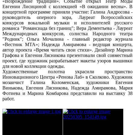
«Возрождение традиций». Событие открыл Театр Моды
Евгении Лисициной с коллекцией «В ожидании весны». В
концертной программе приняли участие: Галина Андросова -
руководитель оперного хора, Лауреат Всероссийских
конкурсов вокальной музыки и исполнителей русского
романса "Романсиада без границ"; Вера Дементьева - Лауреат
Международных конкурсов, солистка Народного театра
"Родник"; Ольга Мочалина - главный редактор журнала
«Вестник МТА»; Надежда Амирамова - ведущая концерта,
автор проекта «Время читать свои стихи». Дизайнер Марина
Графова и Евгения Лясникова презентовали свой совместный
проект, где художник разрабатывает макеты узоров вышивки
для новой коллекции одежды.
Художественные полотна украсили пространство
Инновационного Центра «Ренова Лаб» в Сколково. Художник
мозаичист Галина Коломенская, художники Евгения
Винькова, Евгения Лясникова, Надежда Амирамова, Мария
Фотиева и Марина Комбарова представили на выставку 38
работ.