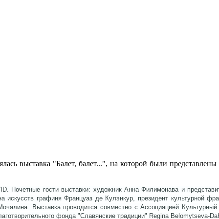
ялась выставка "Балет, балет...", на которой были представле
ID. Почетные гости выставки: художник Анна Филимонава и представ
а искусств графиня Француаз де Кулэнкур, президент культурной фра
Мочалина. Выставка проводится совместно с Ассоциацией Культурный 
аготворительного фонда "Славянские традиции" Regina Belomytseva-Da