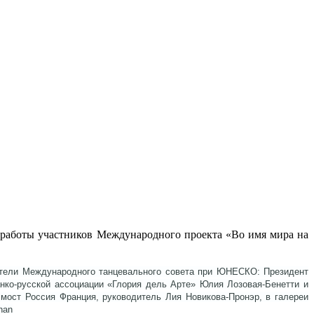
ны работы участников Международного проекта «Во имя мира на
ители Международного танцевального совета при ЮНЕСКО: Президент
нко-русской ассоциации «Глория дель Арте» Юлия Лозовая-Бенетти и
мост Россия Франция, руководитель Лия Новикова-Пронэр, в галереи
han