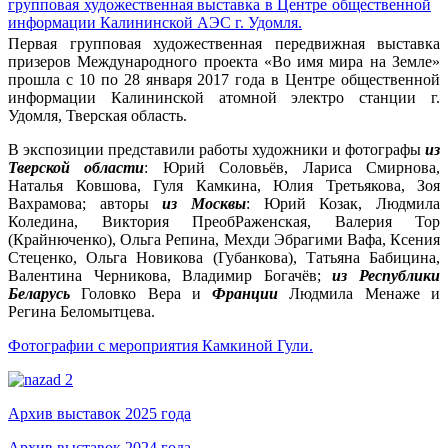
Первая групповая художественная передвижная выставка
призеров Международного проекта «Во имя мира на Земле»
прошла с 10 по 28 января 2017 года в Центре общественной
информации Калининской атомной электро станции г.
Удомля, Тверская область.
В экспозиции представили работы художники и фотографы
из
Тверской области
: Юрий Соловьёв, Лариса Смирнова,
Наталья Ковшова, Гуля Камкина, Юлия Третьякова, Зоя
Вахрамова; авторы
из Москвы
: Юрий Козак, Людмила
Коледина, Виктория ПреобРаженская, Валерия Тор
(Крайнюченко), Ольга Репина, Мехди Эбрагими Вафа, Ксения
Стеценко, Ольга Новикова (Губанкова), Татьяна Бабицина,
Валентина Черникова, Владимир Богачёв;
из Республики
Беларусь
Головко Вера и
Франции
Людмила Менаже и
Регина Беломытцева.
Фотографии с мероприятия
Камкиной Гули.
Архив выставок 2025 года
Архив выставок 2024 года