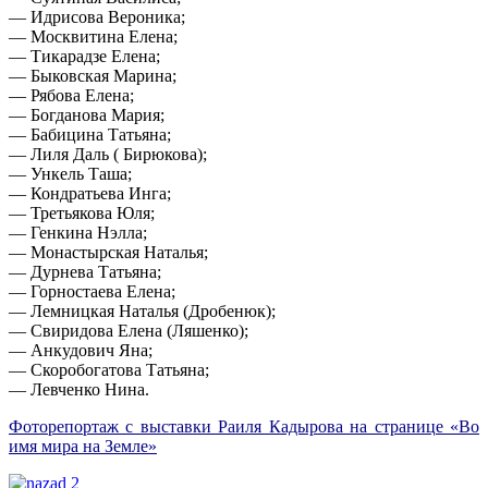
— Идрисова Вероника;
— Москвитина Елена;
— Тикарадзе Елена;
— Быковская Марина;
— Рябова Елена;
— Богданова Мария;
— Бабицина Татьяна;
— Лиля Даль ( Бирюкова);
— Ункель Таша;
— Кондратьева Инга;
— Третьякова Юля;
— Генкина Нэлла;
— Монастырская Наталья;
— Дурнева Татьяна;
— Горностаева Елена;
— Лемницкая Наталья (Дробенюк);
— Свиридова Елена (Ляшенко);
— Анкудович Яна;
— Скоробогатова Татьяна;
— Левченко Нина.
Фоторепортаж с выставки Раиля Кадырова на странице «Во
имя мира на Земле»