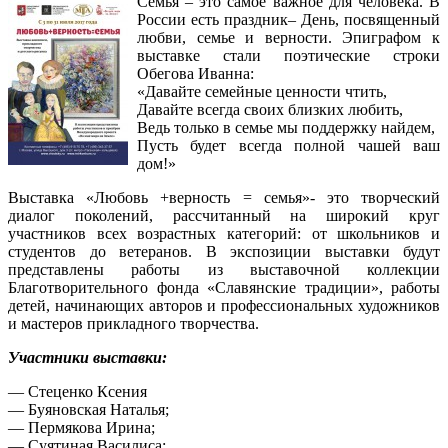
Семья – это самое важное для человека. В
России есть праздник– День, посвященный
любви, семье и верности. Эпиграфом к
выставке стали поэтические строки
Обегова Иванна:
«Давайте семейные ценности чтить,
Давайте всегда своих близких любить,
Ведь только в семье мы поддержку найдем,
Пусть будет всегда полной чашей ваш
дом!»
Выставка «Любовь +верность = семья»- это творческий
диалог поколений, рассчитанный на широкий круг
участников всех возрастных категорий: от школьников и
студентов до ветеранов. В экспозиции выставки будут
представлены работы из выставочной коллекции
Благотворительного фонда «Славянские традиции», работы
детей, начинающих авторов и профессиональных художников
и мастеров прикладного творчества.
Участники выставки:
— Стеценко Ксения
— Буяновская Наталья;
— Пермякова Ирина;
— Суятиная Василиса;