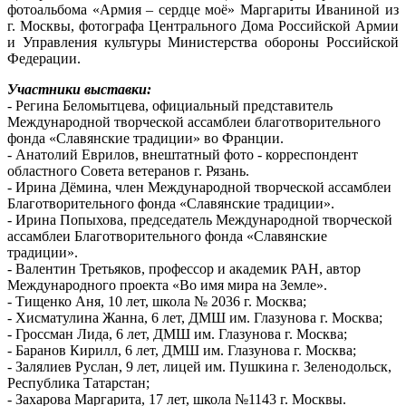
фотоальбома «Армия – сердце моё» Маргариты Иваниной из
г. Москвы, фотографа Центрального Дома Российской Армии
и Управления культуры Министерства обороны Российской
Федерации.
Участники выставки:
- Регина Беломытцева, официальный представитель
Международной творческой ассамблеи благотворительного
фонда «Славянские традиции» во Франции.
- Анатолий Еврилов, внештатный фото - корреспондент
областного Совета ветеранов г. Рязань.
- Ирина Дёмина, член Международной творческой ассамблеи
Благотворительного фонда «Славянские традиции».
- Ирина Попыхова, председатель Международной творческой
ассамблеи Благотворительного фонда «Славянские
традиции».
- Валентин Третьяков, профессор и академик РАН, автор
Международного проекта «Во имя мира на Земле».
- Тищенко Аня, 10 лет, школа № 2036 г. Москва;
- Хисматулина Жанна, 6 лет, ДМШ им. Глазунова г. Москва;
- Гроссман Лида, 6 лет, ДМШ им. Глазунова г. Москва;
- Баранов Кирилл, 6 лет, ДМШ им. Глазунова г. Москва;
- Залялиев Руслан, 9 лет, лицей им. Пушкина г. Зеленодольск,
Республика Татарстан;
- Захарова Маргарита, 17 лет, школа №1143 г. Москвы.