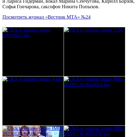
и Лариса Гидерман, вокал Марина Сенчугова, Кирилл Борзов,
Софья Гончарова, саксофон Никита Попыхов.
Посмотреть журнал «Вестник МТА» №24