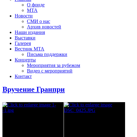
О фонде
МТА
Новости
СМИ о нас
Архив новостей
Наши издания
Выставки
Галерея
Вестник МТА
Письма поддержки
Концерты
Мероприятия за рубежом
Видео с мероприятий
Контакт
Вручение Гранпри