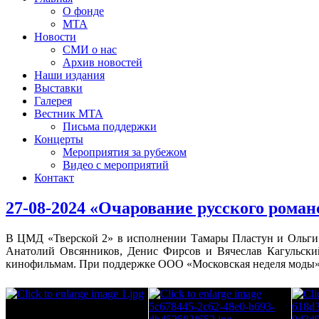
О фонде
МТА
Новости
СМИ о нас
Архив новостей
Наши издания
Выставки
Галерея
Вестник МТА
Письма поддержки
Концерты
Мероприятия за рубежом
Видео с мероприятий
Контакт
27-08-2024 «Очарование русского роман
В ЦМД «Тверской 2» в исполнении Тамары Пластун и Ольги 
Анатолий Овсянников, Денис Фирсов и Вячеслав Кагульски
кинофильмам. При поддержке ООО «Московская неделя моды» 