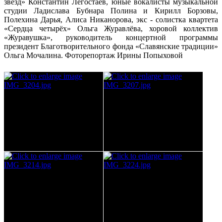
звёзд» Константин Легостаев, юные вокалисты музыкальной
студии Ладислава Бубнара Полина и Кирилл Борзовы,
Полехина Дарья, Алиса Никанорова, экс - солистка квартета
«Сердца четырёх» Ольга Журавлёва, хоровой коллектив
«Журавушка», руководитель концертной программы
президент Благотворительного фонда «Славянские традиции»
Ольга Мочалина. Фоторепортаж Ирины Попыховой