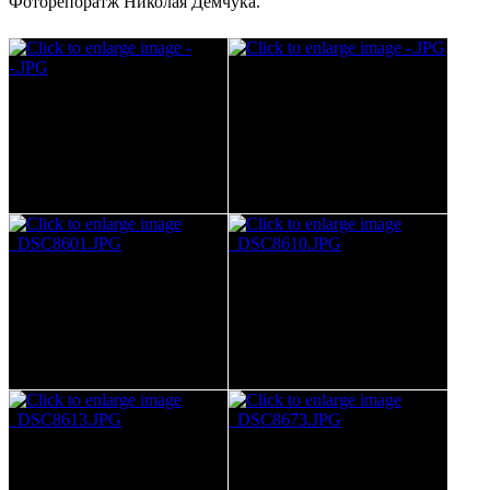
Фоторепоратж Николая Демчука.