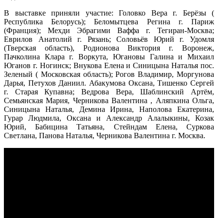
В выставке приняли участие: Головко Вера г. Берёзы (
Республика Белорусь); Беломытцева Регина г. Париж
(Франция); Мехди Эбрагими Ваффа г. Тегиран-Москва;
Еврилов Анатолий г. Рязань; Соловьёв Юрий г. Удомля
(Тверская область), Родионова Виктория г. Воронеж,
Пачколина Клара г. Воркута, Югановы Галина и Михаил
Юганов г. Ногинск; Внукова Елена и Синицына Наталья пос.
Зеленый ( Московская область); Рогов Владимир, Моргунова
Дарья, Петухов Даниил. Абакумова Оксана, Tишенко Сергей
г. Старая Купавна; Ведрова Вера, Шаблинский Артём,
Семьянская Мария, Черникова Валентина , Аляпкина Ольга,
Синицына Наталья, Демина Ирина, Наполова Екатерина,
Гурар Людмила, Оксана и Александр Алалыкины, Козак
Юрий, Бабицина Татьяна, Стейндам Елена, Суркова
Светлана, Панова Наталья, Черникова Валентина г. Москва.