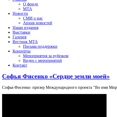
О фонде
МТА
Новости
СМИ о нас
Архив новостей
Наши издания
Выставки
Галерея
Вестник МТА
Письма поддержки
Концерты
Мероприятия за рубежом
Видео с мероприятий
Контакт
Софья Фисенко «Сердце земли моей»
Софья Фисенко- призер Международного проекта "Во имя Мира