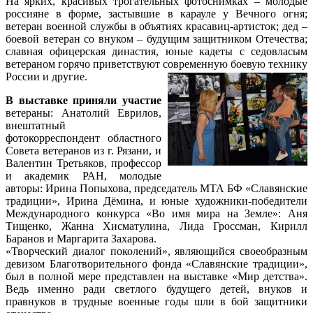
На ярких, красивых трогательных фотоснимках – молодые
россияне в форме, застывшие в карауле у Вечного огня;
ветеран военной службы в объятиях красавиц-артисток; дед –
боевой ветеран со внуком – будущим защитником Отечества;
славная офицерская династия, юные кадеты с седовласым
ветераном горячо приветствуют современную боевую технику
России и другие.
В выставке приняли участие
ветераны: Анатолий Еврилов,
внештатный
фотокорреспондент областного
Совета ветеранов из г. Рязани, и
Валентин Третьяков, профессор
и академик РАН, молодые
авторы: Ирина Попыхова, председатель МТА БФ «Славянские
традиции», Ирина Дёмина, и юные художники-победители
Международного конкурса «Во имя мира на Земле»: Аня
Тищенко, Жанна Хисматулина, Лида Гроссман, Кирилл
Баранов и Маргарита Захарова.
«Творческий диалог поколений», являющийся своеобразным
девизом Благотворительного фонда «Славянские традиции»,
был в полной мере представлен на выставке «Мир детства».
Ведь именно ради светлого будущего детей, внуков и
правнуков в трудные военные годы шли в бой защитники