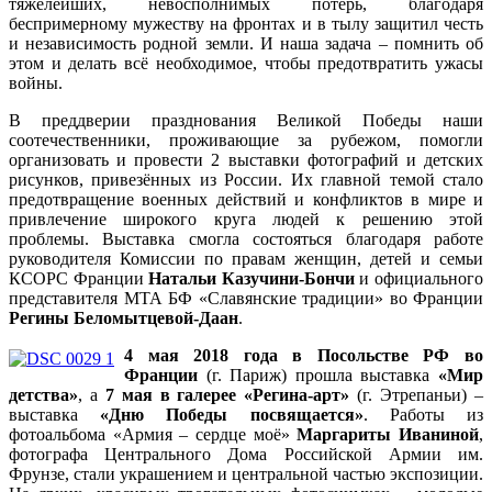
тяжелейших, невосполнимых потерь, благодаря
беспримерному мужеству на фронтах и в тылу защитил честь
и независимость родной земли. И наша задача – помнить об
этом и делать всё необходимое, чтобы предотвратить ужасы
войны.
В преддверии празднования Великой Победы наши
соотечественники, проживающие за рубежом, помогли
организовать и провести 2 выставки фотографий и детских
рисунков, привезённых из России. Их главной темой стало
предотвращение военных действий и конфликтов в мире и
привлечение широкого круга людей к решению этой
проблемы. Выставка смогла состояться благодаря работе
руководителя Комиссии по правам женщин, детей и семьи
КСОРС Франции
Натальи Казучини-Бончи
и официального
представителя МТА БФ «Славянские традиции» во Франции
Регины Беломытцевой-Даан
.
4 мая 2018 года в Посольстве РФ во
Франции
(г. Париж) прошла выставка
«Мир
детства»
, а
7 мая в галерее «Регина-арт»
(г. Этрепаньи) –
выставка
«Дню Победы посвящается»
. Работы из
фотоальбома «Армия – сердце моё»
Маргариты Иваниной
,
фотографа Центрального Дома Российской Армии им.
Фрунзе, стали украшением и центральной частью экспозиции.