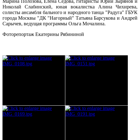
Марина Полозова, Елена Седова, гитаристы Юрий Зырянов и
Николай Слабинский, юная вокалистка Алина Чихирева,
солисты ансамбля бального и народного танца "Радуга" ГБУК
города Москвы "ДК "Нагорный" Татьяна Барсукова и Андрей
Сарычев, ведущая программы Ольга Мочалина.
Фоторепортаж Екатерины Рябининой