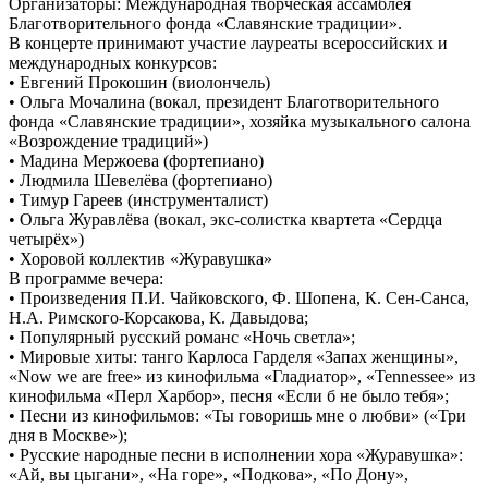
Организаторы: Международная творческая ассамблея
Благотворительного фонда «Славянские традиции».
В концерте принимают участие лауреаты всероссийских и
международных конкурсов:
• Евгений Прокошин (виолончель)
• Ольга Мочалина (вокал, президент Благотворительного
фонда «Славянские традиции», хозяйка музыкального салона
«Возрождение традиций»)
• Мадина Мержоева (фортепиано)
• Людмила Шевелёва (фортепиано)
• Тимур Гареев (инструменталист)
• Ольга Журавлёва (вокал, экс-солистка квартета «Сердца
четырёх»)
• Хоровой коллектив «Журавушка»
В программе вечера:
• Произведения П.И. Чайковского, Ф. Шопена, К. Сен-Санса,
Н.А. Римского-Корсакова, К. Давыдова;
• Популярный русский романс «Ночь светла»;
• Мировые хиты: танго Карлоса Гарделя «Запах женщины»,
«Now we are free» из кинофильма «Гладиатор», «Tennessee» из
кинофильма «Перл Харбор», песня «Если б не было тебя»;
• Песни из кинофильмов: «Ты говоришь мне о любви» («Три
дня в Москве»);
• Русские народные песни в исполнении хора «Журавушка»:
«Ай, вы цыгани», «На горе», «Подкова», «По Дону»,