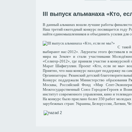
III выпуск альманаха «Кто, е
В данный альманах вошли лучшие работы финалистов
Наш третий ежегодный конкурс посвящается году Ро
найти единомышленников и объединить усилия для с
С такой
выбирают нас-2012». Лауреаты этого фестиваля в 
мира на Земле» и стали участниками Молодёжно
«Селигер-2012», где приняли участие в конкурсной
Марат Шафигуллин. Проект «Кто, если не мы» во
Приятно, что наш конкурс находит поддержку на сам
Организаторы: Рязанский детский благотворительн
Конкурс поддержали Министерство образования Ря
Москвы, Российский Фонд «Мир Сент-Экзюпери»
Межгосударственный Союз Городов-Героев и Вои
институт современного управления, кино и телевиден
На конкурс было прислано более 350 работ молодых 
зарубежных стран: Украины, Белоруссии, Латвии, Чех