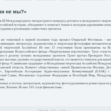
сли не мы?»
 III Международного литературного конкурса детского и молодежного творче
ссийской истории, объединяет и помогает юным и молодым дарованиям показ
оздания и реализации совместных проектов.
 же тематикой в первой половине года прошел Открытый Фестиваль – кон
номинациях литература, журналистика и творческая фотография автоматичес
й творческой Ассамблеи. Из них 15 участников были приглашены на В
 программе Всероссийского фонда «Национальная перспектива». Трое стали 
шел в десятку лучших молодежных проектов. Грант вручал Президент Рос
ых высоких уровнях государственной власти, это является стимулом для наше
ый фонд «Славянские традиции» и Молодёжная творческая Ассамблея Междуна
занской области, Комитет общественных связей Правительства Москвы, Де
, Европейская Ассоциации Аудио-визуальных Коммуникаций (ЕААК) г. С
нской Славы, Московское отделение Федерации за Всеобщий Мир, Между
ия.
юных и поэтов, литераторов, журналистов, фотохудожников и режиссеров из ра
ии, Японии. Из них 105 стали финалистами...