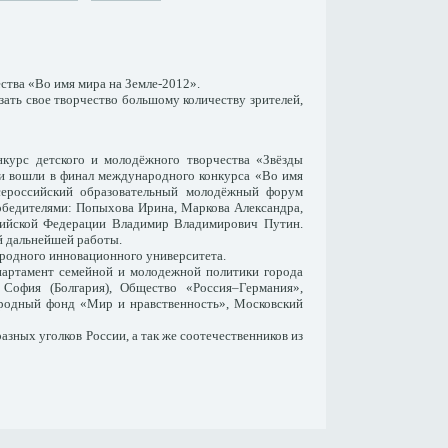
ства «Во имя мира на Земле-2012».
ать свое творчество большому количеству зрителей,
курс детского и молодёжного творчества «Звёзды
ки вошли в финал международного конкурса «Во имя
сероссийский образовательный молодёжный форум
победителями: Попыхова Ирина, Маркова Александра,
сийской Федерации Владимир Владимирович Путин.
й дальнейшей работы.
родного инновационного университета.
партамент семейной и молодежной политики города
офия (Болгария), Общество «Россия–Германия»,
народный фонд «Мир
и нравственность», Московский
зных уголков России, а так же соотечественников из