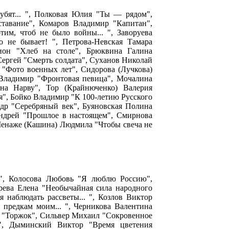
бят... ", Полковая Юлия "Ты — рядом",
ставание", Комаров Владимир "Капитан",
им, чтоб не было войны... ", Заворуева
 не бывает! ", Петрова-Невская Тамара
ион "Хлеб на столе", Брюквина Галина
ергей "Смерть солдата", Суханов Николай
 "Фото военных лет", Сидорова (Лучкова)
 Владимир "Фронтовая певица", Мочалина
на Нарву", Тор (Крайнюченко) Валерия
", Бойко Владимир "К 100-летию Русского
др "Серебряный век", Буяновская Полина
Андрей "Прошлое в настоящем", Смирнова
, Менаже (Кашина) Людмила "Чтобы свеча не
а", Колосова Любовь "Я люблю Россию",
рева Елена "Необычайная сила народного
 наблюдать рассветы... ", Козлов Виктор
 предкам моим... ", Черникова Валентина
й "Торжок", Сильвер Михаил "Сокровенное
ь", Дыминский Виктор "Время цветения