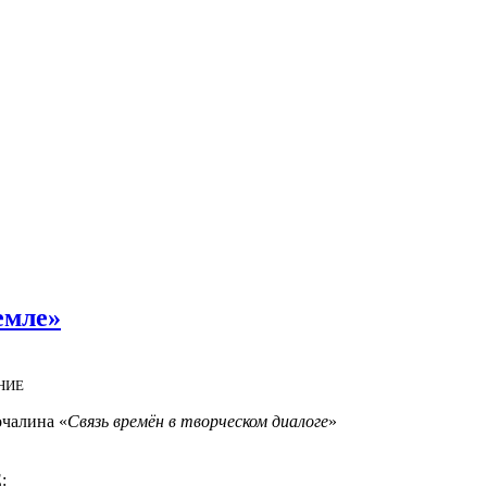
емле»
НИЕ
чалина «
Связь времён в творческом диалоге
»
: