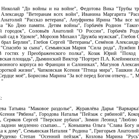
Николай "До войны и на войне", Федотова Вика "Трубы тру
Александр "Ветеранам всех войн", Иванина Маргарита "Рас
Анатолий "Рассказ ветерана", Ануфриева Ирина "Мы все хот
а "Ко Дню памяти. Детям войны", Горбачёв Родион "Такого
й городок", Соловьёв Анатолий "О России", Горбачёв Род
ый сад в Удомле", Морозов Михаил "Дружба мужская", Глебов С
о брал Берлин", Глебов Сергей "Ветераны", Семёнов Александр
"Спасибо за сына", Семьянская Мария "Сила рода", Лужбин
В гостях у Преображенского полка", Козак Юрий "Поход 
вская площадь", Дыминский Виктор "Портрет П.А. Клейнмихеля
ионного корпуса во Франции и Салониках", Магунов Алексан
ороткой жизни", Чапковская Ксения "Птица мира", Ташкин 
Сердце моё", Борисова Марина "За всё перед Богом отвечу... "
 "
:
ва Татьяна "Маковое раздолье", Журавлёва Дарья "Варварк
сения "Рябина", Городова Наталья "Пейзаж с рябиной", Коко
, Серяков Сергей "Тверские рубахи", Зимин Леонид "Люблю я
 ладони медленно ссыпаю... ", Конышева Ольга "Слава Богу и
а к дому", Семьянская Наталия " Родина ", Григорьев Анатоли
 Руденко Степан "Осенний пейзаж", Козлова Марина "Рус