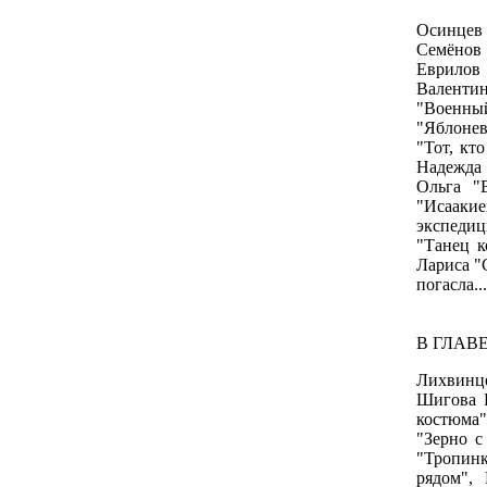
Осинцев 
Семёнов 
Еврилов 
Валентин
"Военны
"Яблонев
"Тот, кт
Надежда 
Ольга "
"Исаакие
экспедиц
"Танец к
Лариса "
погасла...
В ГЛАВЕ
Лихвинце
Шигова К
костюма"
"Зерно с
"Тропинк
рядом",