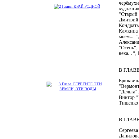
черёмух
художник
"Старый 
Дмитрий 
Кондрать
Камкина 
моём... 
Александ
"Осень",
века... "
В ГЛАВЕ
Брюквина
"Вермонт
"Дельта"
Виктор "
Тишенко 
В ГЛАВЕ
Сергеева
Данилов