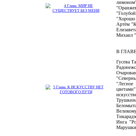
лимоном
"Оранжев
"Голубой
"Хорошо 
Артём "К
Елизавет
Михаил "
В ГЛАВЕ
Гусева Т
Радонежс
Очарован
"Северны
"Лесное 
цветами"
искусств
Трушкина
Беломытц
Великому
Тикарадз
Инга "Ро
Марушки