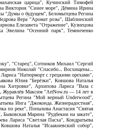
аханская царица", Кучинский Тимофей
ва Виктория "Синее море", Дёмина Ирина
ны "Думы о будущем", Беломытцева Регина
Ведрова Вера "Аромат розы", Шаблинский
ирнова Елизавета "Отражение", Кузнецова
нка Эвелина "Осенний парк", Темниченко
нику", "Старец", Сотников Михаил "Сергий
ирнов Николай "Спасибо... Восхищены...
 Лариса "Натюрморт с грецкими орехами",
ьякова Юлия "Берёзки", Ковшова Наталья
 на Хитровке", Архипова Лариса "Ваза с
, Журавлёв Максим "ArtNow.ru — 14 лет в
ытцева Регина "Мой верный Underwood",
атьева Инга "Джоконда. Жизнерадостная",
лка по реке", Попыхова Анастасия "Святая
 Быковская Марина "Рудбекии на закате",
ева Лариса "Светлая Пасха", Кондратьева
 Ковшова Наталья "Исаакиевский собор",