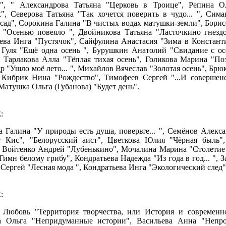
и", " Александрова Татьяна "Церковь в Троице", Репина О
", Северова Татьяна "Так хочется поверить в чудо... ", Си
сад", Сорокина Галина "В чистых водах матушки-земли", Борис
"Осенью повеяло ", Двойникова Татьяна "Ласточкино гнездо
ева Инга "Пустячок", Сайфулина Анастасия "Зима в Констант
Гуля "Ещё одна осень ", Бурушкин Анатолий "Свидание с о
", Тарлакова Алла "Тёплая тихая осень", Голикова Марина "По
р "Ушло моё лето... ", Михайлов Вячеслав "Золотая осень", Б
 Кибрик Нина "Рождество", Тимофеев Сергей "...И совершенс
, Матушка Ольга (Губанова) "Будет день".
:
 Галина "У природы есть душа, поверьте... ", Семёнов Алекса
 Кис", "Белорусский аист", Цветкова Юлия "Чёрная быль",
, Войтенко Андрей "Лубенькино", Мочалина Марина "Столетие
Гимн белому грибу", Кондратьева Надежда "Из года в год... ", 
Сергей "Лесная мода ", Кондратьева Инга "Экологический след"
:
 Любовь "Территория творчества, или История и современно
а Ольга "Непридуманные истории", Васильева Анна "Непро