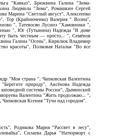
льга "Кавказ", Брюквина Галина "Зима-
макина Людмила "Зима", Ромашкин Сергей
ова Марина "Светлый август", Алексеенко
", Тор (Крайнюченко) Валерия " Волна",
иново ", Татевосян Лусинэ "Хамовники ",
сенью ", Юг (Тутынина) Надежда "В доме
эту быть честным — просто... ", Семёнов
рюквина Галина "Осень", Кирилюк Владимир
тво красоты", Полковая Наталья "Во все
ндр "Моя страна ", Чапковская Валентина
 "Берегите природу", Аксёнова Надежда
 заповедной системы России", Дыминский
Заворуева Валентина "Жить продолжаю... ",
, Чапковская Ксения "Тучи над городом".
сть", Родикова Мария "Рассвет в лесу",
ливайка", Силаева Дарья "Натюрморт с