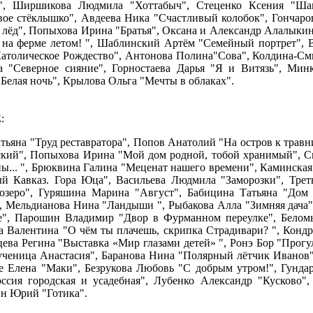
", Ширшикова Людмила "Хоттабыч", Стеценко Ксения "Шам
ое стёклышко", Авдеева Ника "Счастливый колобок", Гончаро
 лёд", Попыхова Ирина "Братья", Оксана и Александр Алалыки
на ферме летом! ", Шаблинский Артём "Семейный портрет", 
атолическое Рождество", Антонова Полина"Сова", Колдина-См
а "Северное сияние", Горностаева Дарья "Я и Витязь", Ми
Белая ночь", Крылова Ольга "Мечты в облаках".
:
атьяна "Труд реставратора", Попов Анатолий "На остров к трав
кий", Попыхова Ирина "Мой дом родной, тобой хранимый", См
ы... ", Брюквина Галина "Меценат нашего времени", Каминская
й Кавказ. Гора Юца", Васильева Людмила "Заморозки", Трет
озеро", Гуряшина Марина "Август", Бабицина Татьяна "Дом
, Мельдианова Нина "Ландыши ", Рыбакова Алла "Зимняя дача"
е", Парошин Владимир "Двор в Фурманном переулке", Белом
 Валентина "О чём ты плачешь, скрипка Страдивари? ", Кондр
ева Регина "Выставка «Мир глазами детей» ", Ронэ Бор "Прогу
ченица Анастасия", Баранова Нина "Полярный лётчик Иванов",
е Елена "Маки", Безрукова Любовь "С добрым утром!", Гундар
ссия городская и усадебная", Лубенко Александр "Кусково",
н Юрий "Готика".