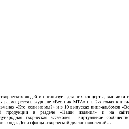
 творческих людей и организует для них концерты, выставки 
х размещается в журнале «Вестник МТА» и в 2-х томах книги
льманах «Кто, если не мы?» и в 10 выпусках книг-альбомов «В
ой продукции в разделе «Наши издания» и на сайт
народная творческая ассамблея —виртуальное сообществ
ров фонда. Девиз фонда -творческий диалог поколений…