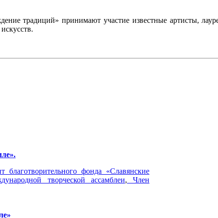
дение традиций» принимают участие известные артисты, лаур
искусств.
мле».
т благотворительного фонда «Славянские
ждународной творческой ассамблеи
,
Член
ле»