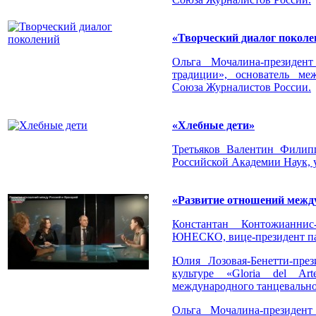
«Творческий диалог поколе
Ольга Мочалина-президент
традиции», основатель ме
Союза Журналистов России.
«Хлебные дети»
Третьяков Валентин Филипп
Российской Академии Наук, у
«Развитие отношений межд
Константан Контожианнис
ЮНЕСКО, вице-президент па
Юлия Лозовая-Бенетти-през
культуре «Gloria del Ar
международного танцевальн
Ольга Мочалина-президент