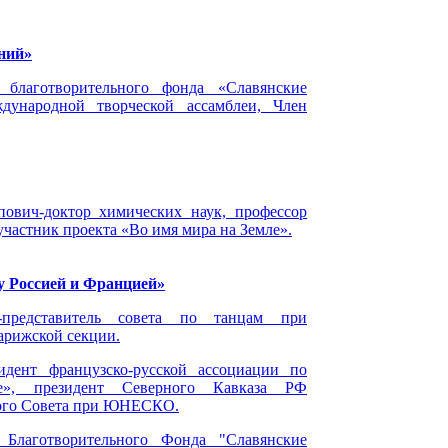
ний»
 благотворительного фонда «Славянские
ждународной творческой ассамблеи, Член
ович-доктор химических наук, профессор
частник проекта «Во имя мира на Земле».
у Россией и Францией»
-представитель совета по танцам при
рижской секции.
идент французско-русской ассоциации по
te», президент Северного Кавказа РФ
ого Совета при ЮНЕСКО.
 Благотворительного Фонда "Славянские