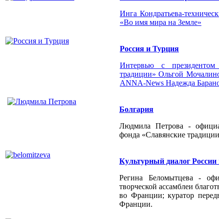
Инга Кондратьева-техническ
«Во имя мира на Земле»
Россия и Турция
Интервью с президентом 
традиции» Ольгой Мочалино
ANNA-News Надежда Барано
Болгария
Людмила Петрова - официа
фонда «Славянские традиции
Культурный диалог России
Регина Беломытцева - оф
творческой ассамблеи благо
во Франции; куратор перед
Франции.