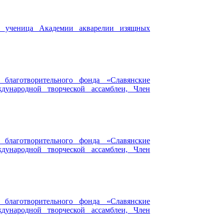
)- ученица Академии акварелии изящных
 благотворительного фонда «Славянские
ждународной творческой ассамблеи, Член
 благотворительного фонда «Славянские
ждународной творческой ассамблеи, Член
 благотворительного фонда «Славянские
ждународной творческой ассамблеи, Член