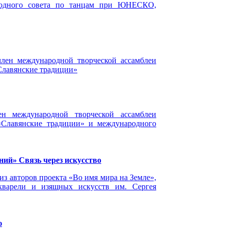
родного совета по танцам при ЮНЕСКО,
член международной творческой ассамблеи
Славянские традиции»
ен международной творческой ассамблеи
«Славянские традиции» и международного
ний» Связь через искусство
з авторов проекта «Во имя мира на Земле»,
кварели и изящных искусств им. Сергея
ю