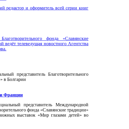
ий редактор и оформитель всей серии книг
Благотворительного фонда «Славянские
й ведёт телеведущая новостного Агентства
ва.
льный представитель Благотворительного
» в Болгарии
 и Франции
ициальный представитель Международной
творительного фонда «Славянские традиции»
вижных выставок «Мир глазами детей» во