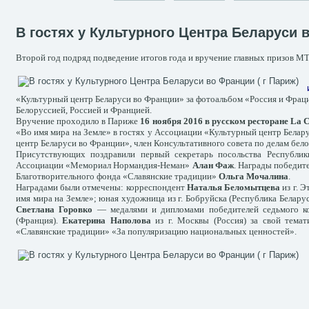
В гостях у Культурного Центра Беларуси в
Второй год подряд подведение итогов года и вручение главных призов М
«Культурный центр Беларуси во Франции» за фотоальбом «Россия и Фраци
Белоруссией, Россией и Францией.
Вручение проходило в Париже
16 ноября 2016
в русском ресторане La C
«Во имя мира на Земле» в гостях у Ассоциации «Культурный центр Бела
центр Беларуси во Франции», член Консультативного совета по делам бел
Присутствующих поздравили первый секретарь посольства Республи
Ассоциации «Мемориал Нормандия-Неман»
Алан Фаж
. Награды победит
Благотворительного фонда «Славянские традиции»
Ольга Мочалина
.
Наградами были отмечены: корреспондент
Наталья Беломытцева
из г. 
имя мира на Земле»; юная художница из г. Бобруйска (Республика Белару
Светлана Горовко
— медалями и дипломами победителей седьмого к
(Франция).
Екатерина Наполова
из г. Москвы (Россия) за свой тема
«Славянские традиции» «За популяризацию национальных ценностей».