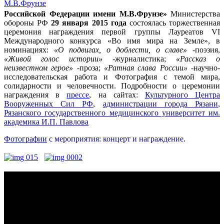
Российской Федерации имени М.В.Фрунзе»
Мин
истерства
обороны РФ
29 января 2015 года
состоялась торже
ственная
церемония награждения первой группы Лауреатов VI
Международного конкурса «Во имя мира на Земле», в
номинациях:
«О подвигах, о доблести, о славе»
-поэзия,
«Живой голос истории»
-журналистика;
«Рассказ о
неизвестном герое»
-проза;
«Ратная слава России»
-научно-
исследовательская работа и Фотография с темой мира,
солидарности и человечности. Подробности о церемонии
награждения в
прессе
, на сайтах:
Культурного Центра
Вооруженных Сил РФ
,
администрации города Рязани
,
Рязанского государственного медицинского университет им.
академика И.П. Павлова
Фотографии
с мероприятия: концерт и награждение.