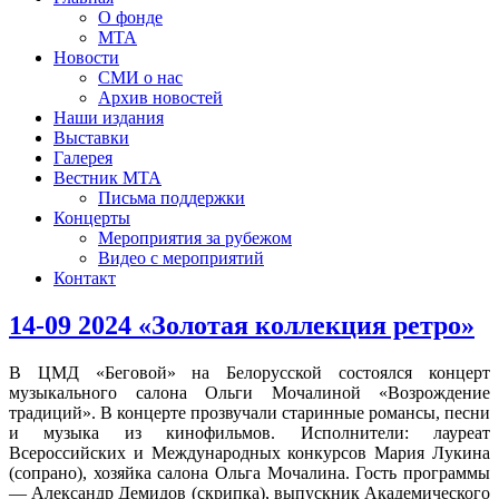
О фонде
МТА
Новости
СМИ о нас
Архив новостей
Наши издания
Выставки
Галерея
Вестник МТА
Письма поддержки
Концерты
Мероприятия за рубежом
Видео с мероприятий
Контакт
14-09 2024 «Золотая коллекция ретро»
В ЦМД «Беговой» на Белорусской состоялся концерт
музыкального салона Ольги Мочалиной «Возрождение
традиций». В концерте прозвучали старинные романсы, песни
и музыка из кинофильмов. Исполнители: лауреат
Всероссийских и Международных конкурсов Мария Лукина
(сопрано), хозяйка салона Ольга Мочалина. Гость программы
— Александр Демидов (скрипка), выпускник Академического