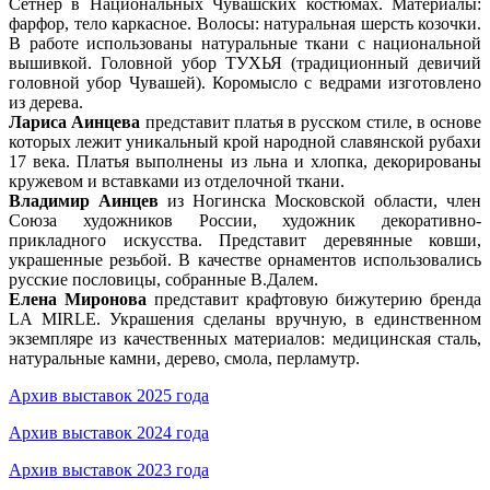
Сетнер в Национальных Чувашских костюмах. Материалы:
фарфор, тело каркасное. Волосы: натуральная шерсть козочки.
В работе использованы натуральные ткани с национальной
вышивкой. Головной убор ТУХЬЯ (традиционный девичий
головной убор Чувашей). Коромысло с ведрами изготовлено
из дерева.
Лариса Аинцева
представит платья в русском стиле, в основе
которых лежит уникальный крой народной славянской рубахи
17 века. Платья выполнены из льна и хлопка, декорированы
кружевом и вставками из отделочной ткани.
Владимир Аинцев
из Ногинска Московской области, член
Союза художников России, художник декоративно-
прикладного искусства. Представит деревянные ковши,
украшенные резьбой. В качестве орнаментов использовались
русские пословицы, собранные В.Далем.
Елена Миронова
представит крафтовую бижутерию бренда
LA MIRLE. Украшения сделаны вручную, в единственном
экземпляре из качественных материалов: медицинская сталь,
натуральные камни, дерево, смола, перламутр.
Архив выставок 2025 года
Архив выставок 2024 года
Архив выставок 2023 года