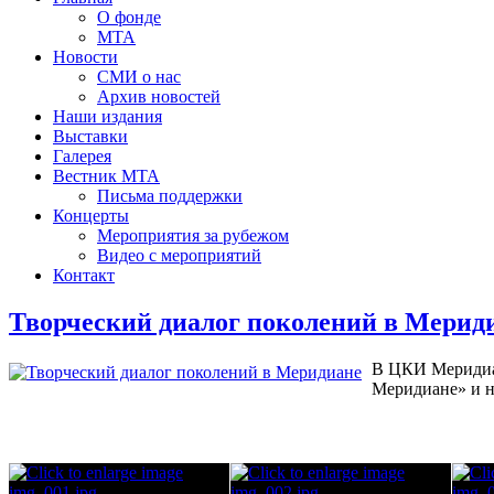
О фонде
МТА
Новости
СМИ о нас
Архив новостей
Наши издания
Выставки
Галерея
Вестник МТА
Письма поддержки
Концерты
Мероприятия за рубежом
Видео с мероприятий
Контакт
Творческий диалог поколений в Мерид
В ЦКИ Меридиан
Меридиане» и н